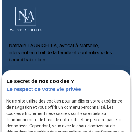
Nathalie LAURICELLA, avocat à Marseille,
intervient en droit de la famille et
contentieux des
baux d’habitation.
Téléphone
Le secret de nos cookies ?
06 60 87 60 97
Adresse
Le respect de votre vie privée
135 rue Paradis
Notre site utilise des cookies pour améliorer votre expérience
13006 MARSEILLE
de navigation et vous offrir un contenu personnalisé. Les
cookies strictement nécessaires sont essentiels au
Horaires
fonctionnement de base de notre site et ne peuvent pas être
désactivés. Cependant, vous avez le choix d'activer ou de
Lundi - Vendredi