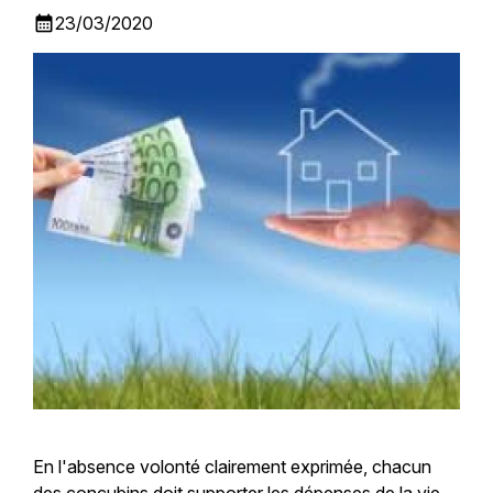
calendar_month
23/03/2020
En l'absence volonté clairement exprimée, chacun
des concubins doit supporter les dépenses de la vie