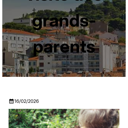
grands-
parents
calendar_month
16/02/2026