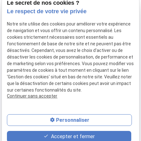
Le secret de nos cookies ?
06 60 87 60 97
Adresse
Le respect de votre vie privée
135 rue Paradis
Notre site utilise des cookies pour améliorer votre expérience
13006 MARSEILLE
de navigation et vous offrir un contenu personnalisé. Les
cookies strictement nécessaires sont essentiels au
Horaires
fonctionnement de base de notre site et ne peuvent pas être
désactivés. Cependant, vous avez le choix d'activer ou de
Lundi - Vendredi
désactiver les cookies de personnalisation, de performance et
08:30-12:00, 14:00-18:00
de marketing selon vos préférences. Vous pouvez modifier vos
paramètres de cookies à tout moment en cliquant sur le lien
'Gestion des cookies' situé en bas de notre site. Veuillez noter
que la désactivation de certains cookies peut avoir un impact
sur certaines fonctionnalités du site.
Mentions légales
Politique de confidentialité
Gestion des cookies
Continuer sans accepter
Plan du site
Personnaliser
contact_page
event
phone
Accepter et fermer