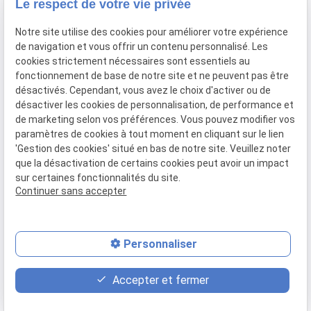
Adresse
Le respect de votre vie privée
135 rue Paradis
Notre site utilise des cookies pour améliorer votre expérience
13006 MARSEILLE
de navigation et vous offrir un contenu personnalisé. Les
cookies strictement nécessaires sont essentiels au
Horaires
fonctionnement de base de notre site et ne peuvent pas être
désactivés. Cependant, vous avez le choix d'activer ou de
Lundi - Vendredi
désactiver les cookies de personnalisation, de performance et
08:30-12:00, 14:00-18:00
de marketing selon vos préférences. Vous pouvez modifier vos
paramètres de cookies à tout moment en cliquant sur le lien
'Gestion des cookies' situé en bas de notre site. Veuillez noter
que la désactivation de certains cookies peut avoir un impact
sur certaines fonctionnalités du site.
Mentions légales
Politique de confidentialité
Gestion des cookies
Continuer sans accepter
Plan du site
Personnaliser
contact_page
event
phone
Accepter et fermer
Contact
Rendez-vous
06 60 87 60 97