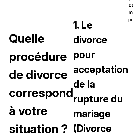
co
mu
pos
1. Le
Quelle
divorce
pour
procédure
acceptation
de divorce
de la
correspond
rupture du
à votre
mariage
situation ?
(Divorce