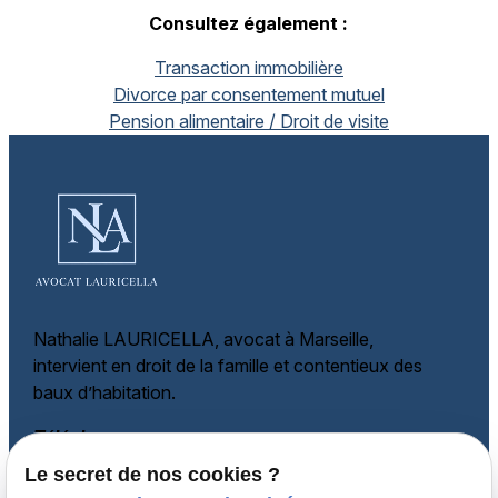
Consultez également :
Transaction immobilière
Divorce par consentement mutuel
Pension alimentaire / Droit de visite
Nathalie LAURICELLA, avocat à Marseille,
intervient en droit de la famille et
contentieux des
baux d’habitation.
Téléphone
Le secret de nos cookies ?
06 60 87 60 97