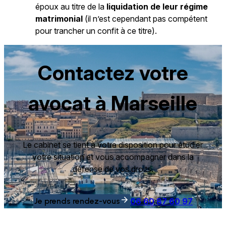
époux au titre de la
liquidation de leur régime
matrimonial
(il n’est cependant pas compétent
pour trancher un confit à ce titre).
Contactez votre
avocat à Marseille
Le cabinet se tient à votre disposition pour étudier
votre situation et vous accompagner dans la
défense de vos droits.
Je prends rendez-vous
06 60 87 60 97