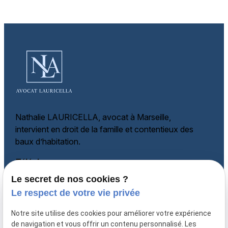
Nathalie LAURICELLA, avocat à Marseille,
intervient en droit de la famille et
contentieux des
baux d’habitation.
Téléphone
Le secret de nos cookies ?
06 60 87 60 97
Adresse
Le respect de votre vie privée
135 rue Paradis
Notre site utilise des cookies pour améliorer votre expérience
13006 MARSEILLE
de navigation et vous offrir un contenu personnalisé. Les