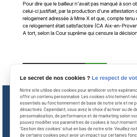
Pour dire que le bailleur n'avait pas manqué à son o
celui-ci justifiait, par la production d'une attestati
relogement adressée à Mme X et que, compte tenu de l
ce relogement était satisfactoire (CA Aix-en-Prove
A tort, selon la Cour suprême qui censure la décision
X (formerly Twitter) est désactivé.
Autoriser
Facebook est dé
Le secret de nos cookies ?
Le respect de vot
Notre site utilise des cookies pour améliorer votre expérien
offrir un contenu personnalisé. Les cookies strictement né
essentiels au fonctionnement de base de notre site et ne 
désactivés. Cependant, vous avez le choix d'activer ou de d
personnalisation, de performance et de marketing selon vo
pouvez modifier vos paramètres de cookies à tout moment en
'Gestion des cookies' situé en bas de notre site. Veuillez no
de certains cookies peut avoir un impact sur certaines fonct