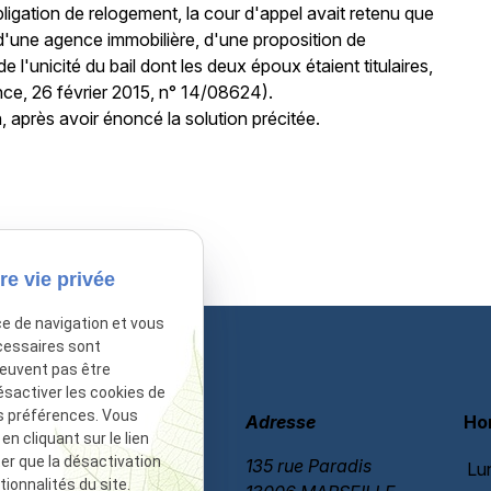
bligation de relogement, la cour d'appel avait retenu que
on d'une agence immobilière, d'une proposition de
'unicité du bail dont les deux époux étaient titulaires,
nce, 26 février 2015, n° 14/08624).
, après avoir énoncé la solution précitée.
sactivé.
Autoriser
re vie privée
ce de navigation et vous
cessaires sont
peuvent pas être
ésactiver les cookies de
s préférences. Vous
Téléphone
Adresse
Ho
 cliquant sur le lien
ter que la désactivation
06 60 87 60 97
135 rue Paradis
Lu
ionnalités du site.