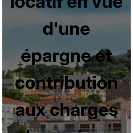
locatif en vue
d'une
épargne et
contribution
aux charges