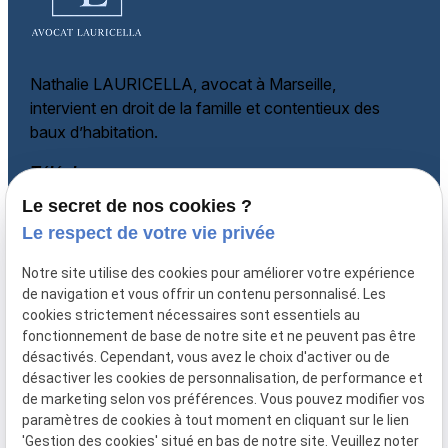
Nathalie LAURICELLA, avocat à Marseille,
intervient en droit de la famille et
contentieux des
baux d’habitation.
Téléphone
Le secret de nos cookies ?
06 60 87 60 97
Adresse
Le respect de votre vie privée
135 rue Paradis
Notre site utilise des cookies pour améliorer votre expérience
13006 MARSEILLE
de navigation et vous offrir un contenu personnalisé. Les
cookies strictement nécessaires sont essentiels au
Horaires
fonctionnement de base de notre site et ne peuvent pas être
désactivés. Cependant, vous avez le choix d'activer ou de
Lundi - Vendredi
désactiver les cookies de personnalisation, de performance et
08:30-12:00, 14:00-18:00
de marketing selon vos préférences. Vous pouvez modifier vos
paramètres de cookies à tout moment en cliquant sur le lien
'Gestion des cookies' situé en bas de notre site. Veuillez noter