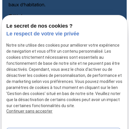
baux d’habitation.
Téléphone
Le secret de nos cookies ?
06 60 87 60 97
Adresse
Le respect de votre vie privée
135 rue Paradis
Notre site utilise des cookies pour améliorer votre expérience
13006 MARSEILLE
de navigation et vous offrir un contenu personnalisé. Les
cookies strictement nécessaires sont essentiels au
Horaires
fonctionnement de base de notre site et ne peuvent pas être
désactivés. Cependant, vous avez le choix d'activer ou de
Lundi - Vendredi
désactiver les cookies de personnalisation, de performance et
08:30-12:00, 14:00-18:00
de marketing selon vos préférences. Vous pouvez modifier vos
paramètres de cookies à tout moment en cliquant sur le lien
'Gestion des cookies' situé en bas de notre site. Veuillez noter
que la désactivation de certains cookies peut avoir un impact
sur certaines fonctionnalités du site.
Mentions légales
Politique de confidentialité
Gestion des cookies
Continuer sans accepter
Plan du site