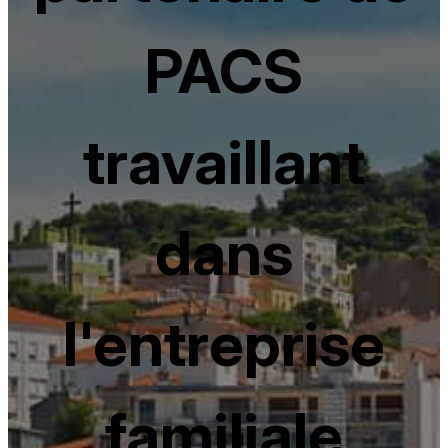
PACS
travaillant
dans
l'entreprise
familiale