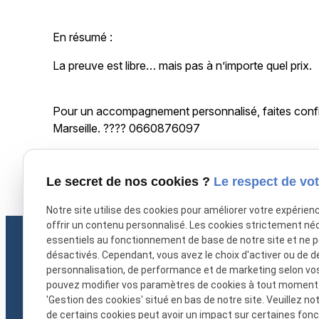
En résumé :
La preuve est libre… mais pas à n’importe quel prix.
Pour un accompagnement personnalisé, faites confi
Marseille. ???? 0660876097
X (formerly Twitter) est désactivé.
Autoriser
Facebook est dé
Le secret de nos cookies ?
Le respect de vot
Notre site utilise des cookies pour améliorer votre expérien
offrir un contenu personnalisé. Les cookies strictement né
essentiels au fonctionnement de base de notre site et ne 
désactivés. Cependant, vous avez le choix d'activer ou de d
personnalisation, de performance et de marketing selon vo
pouvez modifier vos paramètres de cookies à tout moment en
'Gestion des cookies' situé en bas de notre site. Veuillez no
de certains cookies peut avoir un impact sur certaines fonct