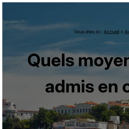
Panneau de gestion des cookies
Vous êtes ici :
Accueil
>
Ac
Quels moyen
admis en c