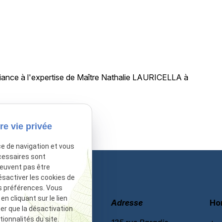
ance à l'expertise de Maître Nathalie LAURICELLA à
sactivé.
Autoriser
re vie privée
ce de navigation et vous
cessaires sont
peuvent pas être
ésactiver les cookies de
s préférences. Vous
 cliquant sur le lien
Téléphone
Adresse
Ho
ter que la désactivation
ionnalités du site.
06 60 87 60 97