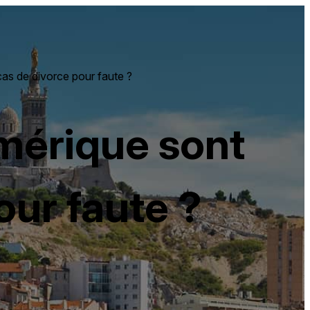
s de divorce pour faute ?
mérique sont
our faute ?