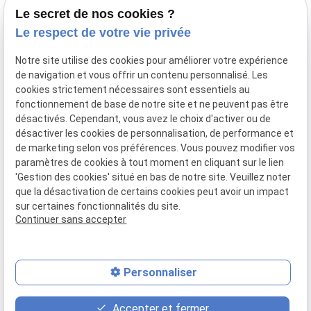
Le secret de nos cookies ?
06 60 87 60 97
Adresse
Le respect de votre vie privée
135 rue Paradis
Notre site utilise des cookies pour améliorer votre expérience
13006 MARSEILLE
de navigation et vous offrir un contenu personnalisé. Les
cookies strictement nécessaires sont essentiels au
Horaires
fonctionnement de base de notre site et ne peuvent pas être
désactivés. Cependant, vous avez le choix d'activer ou de
Lundi - Vendredi
désactiver les cookies de personnalisation, de performance et
08:30-12:00, 14:00-18:00
de marketing selon vos préférences. Vous pouvez modifier vos
paramètres de cookies à tout moment en cliquant sur le lien
'Gestion des cookies' situé en bas de notre site. Veuillez noter
que la désactivation de certains cookies peut avoir un impact
sur certaines fonctionnalités du site.
Mentions légales
Politique de confidentialité
Gestion des cookies
Continuer sans accepter
Plan du site
Personnaliser
contact_page
event
phone
Accepter et fermer