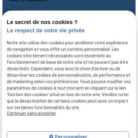
Téléphone
Le secret de nos cookies ?
06 60 87 60 97
Adresse
Le respect de votre vie privée
135 rue Paradis
Notre site utilise des cookies pour améliorer votre expérience
13006 MARSEILLE
de navigation et vous offrir un contenu personnalisé. Les
cookies strictement nécessaires sont essentiels au
Horaires
fonctionnement de base de notre site et ne peuvent pas être
désactivés. Cependant, vous avez le choix d'activer ou de
Lundi - Vendredi
désactiver les cookies de personnalisation, de performance et
08:30-12:00, 14:00-18:00
de marketing selon vos préférences. Vous pouvez modifier vos
paramètres de cookies à tout moment en cliquant sur le lien
'Gestion des cookies' situé en bas de notre site. Veuillez noter
que la désactivation de certains cookies peut avoir un impact
sur certaines fonctionnalités du site.
Mentions légales
Politique de confidentialité
Gestion des cookies
Continuer sans accepter
Plan du site
Personnaliser