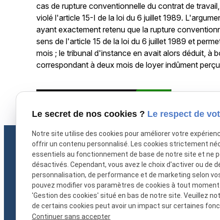
cas de rupture conventionnelle du contrat de travail, 
violé l'article 15-I de la loi du 6 juillet 1989. L'arg
ayant exactement retenu que la rupture conventionnel
sens de l'article 15 de la loi du 6 juillet 1989 et perm
mois ; le tribunal d'instance en avait alors déduit, à
correspondant à deux mois de loyer indûment perçus 
X (formerly Twitter) est désactivé.
Autoriser
Facebook est dé
Le secret de nos cookies ?
Le respect de vot
Notre site utilise des cookies pour améliorer votre expérien
offrir un contenu personnalisé. Les cookies strictement né
essentiels au fonctionnement de base de notre site et ne 
désactivés. Cependant, vous avez le choix d'activer ou de d
personnalisation, de performance et de marketing selon vo
pouvez modifier vos paramètres de cookies à tout moment en
'Gestion des cookies' situé en bas de notre site. Veuillez no
de certains cookies peut avoir un impact sur certaines fonct
Nathalie LAURICELLA, avocat à Marseille,
Continuer sans accepter