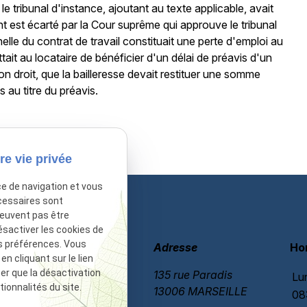
le tribunal d'instance, ajoutant au texte applicable, avait
ument est écarté par la Cour suprême qui approuve le tribunal
le du contrat de travail constituait une perte d'emploi au
ettait au locataire de bénéficier d'un délai de préavis d'un
 bon droit, que la bailleresse devait restituer une somme
au titre du préavis.
sactivé.
Autoriser
re vie privée
ce de navigation et vous
cessaires sont
peuvent pas être
ésactiver les cookies de
s préférences. Vous
Téléphone
Adresse
Ho
 cliquant sur le lien
06 60 87 60 97
ter que la désactivation
135 rue Paradis
Lu
ionnalités du site.
13006 MARSEILLE
08