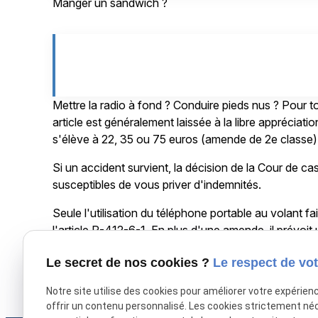
Manger un sandwich ?
Mettre la radio à fond ? Conduire pieds nus ? Pour tou
article est généralement laissée à la libre appréciat
s'élève à 22, 35 ou 75 euros (amende de 2e classe)
Si un accident survient, la décision de la Cour de c
susceptibles de vous priver d'indemnités.
Seule l'utilisation du téléphone portable au volant fai
l'article R-412-6-1. En plus d'une amende, il prévoit 
Le secret de nos cookies ?
Le respect de vot
X (formerly Twitter) est désactivé.
Autoriser
Facebook est dé
Notre site utilise des cookies pour améliorer votre expérien
offrir un contenu personnalisé. Les cookies strictement né