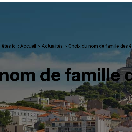
êtes ici :
Accueil
>
Actualités
> Choix du nom de famille des 
 nom de famille 