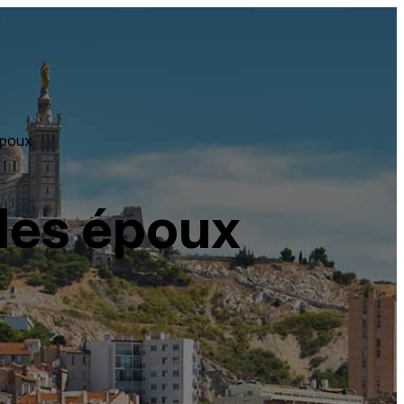
époux
des époux