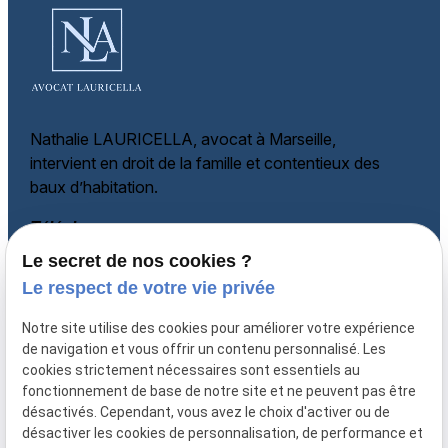
Nathalie LAURICELLA, avocat à Marseille,
intervient en droit de la famille et
contentieux des
baux d’habitation.
Téléphone
Le secret de nos cookies ?
06 60 87 60 97
Adresse
Le respect de votre vie privée
135 rue Paradis
Notre site utilise des cookies pour améliorer votre expérience
13006 MARSEILLE
de navigation et vous offrir un contenu personnalisé. Les
cookies strictement nécessaires sont essentiels au
Horaires
fonctionnement de base de notre site et ne peuvent pas être
désactivés. Cependant, vous avez le choix d'activer ou de
Lundi - Vendredi
désactiver les cookies de personnalisation, de performance et
08:30-12:00, 14:00-18:00