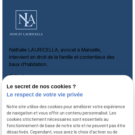
Nathalie LAURICELLA, avocat à Marseille,
intervient en droit de la famille et
contentieux des
baux d’habitation.
Téléphone
Le secret de nos cookies ?
06 60 87 60 97
Adresse
Le respect de votre vie privée
135 rue Paradis
Notre site utilise des cookies pour améliorer votre expérience
13006 MARSEILLE
de navigation et vous offrir un contenu personnalisé. Les
cookies strictement nécessaires sont essentiels au
Horaires
fonctionnement de base de notre site et ne peuvent pas être
désactivés. Cependant, vous avez le choix d'activer ou de
Lundi - Vendredi