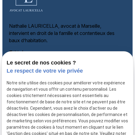
Nathalie LAURICELLA, avocat à Marseille,
intervient en droit de la famille et
contentieux des
baux d’habitation.
Téléphone
Le secret de nos cookies ?
06 60 87 60 97
Adresse
Le respect de votre vie privée
135 rue Paradis
Notre site utilise des cookies pour améliorer votre expérience
13006 MARSEILLE
de navigation et vous offrir un contenu personnalisé. Les
cookies strictement nécessaires sont essentiels au
Horaires
fonctionnement de base de notre site et ne peuvent pas être
désactivés. Cependant, vous avez le choix d'activer ou de
Lundi - Vendredi
désactiver les cookies de personnalisation, de performance et
08:30-12:00, 14:00-18:00
de marketing selon vos préférences. Vous pouvez modifier vos
paramètres de cookies à tout moment en cliquant sur le lien
'Gestion des cookies' situé en bas de notre site. Veuillez noter